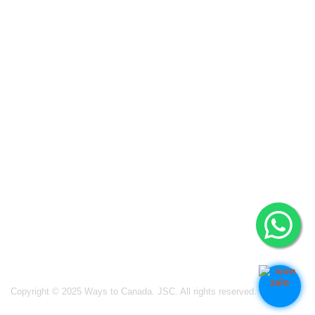
Hà Nội (Trụ sở chính): 0909466628
14-15A, tầng 7, tòa tháp văn phòng Charmvit Tower, 117 Trần Duy
Hưng, phường Trung Hòa, quận Cầu Giấy.
Tp. Hồ Chí Minh: 0941280956
Vincom Đồng Khởi, 72 Lê Thánh Tôn, phường Bến Nghé, Quận 1
Vancouver: (+1) 236 237 0790
#1502-13350 Central Avenue, Surrey, BC V3T 0S1
Ottawa: (+1) 613 900 0070
364 Ravenswood Way, Orleans, ON K4A 0R8
Germany: (+49) 162 870 6803
26 Blumen Str., 04105 Leipzig
India:
Asif Nagar, Hyderabad, Telangana
Copyright © 2025 Ways to Canada. JSC. All rights reserved.