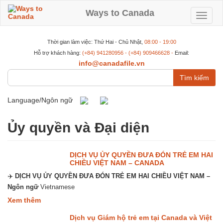
Nhảy
đến
Ways to Canada
Toggle
nội
dung
navigat
Thời gian làm việc: Thứ Hai - Chủ Nhật,
08:00 - 19:00
Hỗ trợ khách hàng:
(+84) 941280956 - (+84) 909466628 -
Email:
info@canadafile.vn
Tìm
kiếm
Language/Ngôn ngữ
Ủy quyền và Đại diện
DỊCH VỤ ỦY QUYỀN ĐƯA ĐÓN TRẺ EM HAI
CHIỀU VIỆT NAM – CANADA
✈️
DỊCH VỤ ỦY QUYỀN ĐƯA ĐÓN TRẺ EM HAI CHIỀU VIỆT NAM –
Ngôn ngữ
Vietnamese
about
Xem thêm
DỊCH
VỤ
Dịch vụ Giám hộ trẻ em tại Canada và Việt