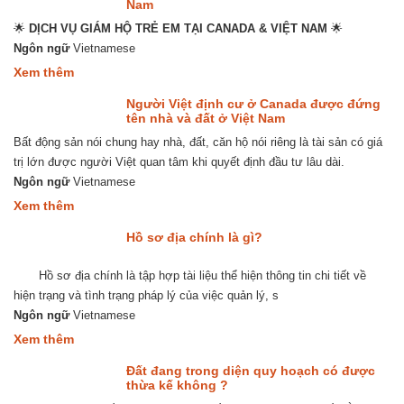
ỦY
Nam
QUYỀN
🌟
DỊCH VỤ GIÁM HỘ TRẺ EM TẠI CANADA & VIỆT NAM
ĐƯA
🌟
ĐÓN
Ngôn ngữ
Vietnamese
TRẺ
about
Xem thêm
EM
Dịch
HAI
vụ
CHIỀU
Người Việt định cư ở Canada được đứng
Giám
VIỆT
tên nhà và đất ở Việt Nam
hộ
NAM
Bất động sản nói chung hay nhà, đất, căn hộ nói riêng là tài sản có giá
trẻ
–
em
CANADA
trị lớn được người Việt quan tâm khi quyết định đầu tư lâu dài.
tại
Ngôn ngữ
Vietnamese
Canada
và
about
Xem thêm
Việt
Người
Nam
Việt
Hồ sơ địa chính là gì?
định
cư
Hồ sơ địa chính là tập hợp tài liệu thể hiện thông tin chi tiết về
ở
Canada
hiện trạng và tình trạng pháp lý của việc quản lý, s
được
Ngôn ngữ
Vietnamese
đứng
tên
about
Xem thêm
nhà
Hồ
và
sơ
Đất đang trong diện quy hoạch có được
đất
địa
thừa kế không ?
ở
chính