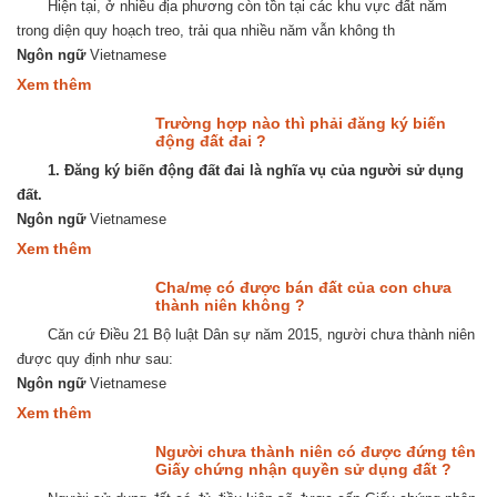
Việt
Hiện tại, ở nhiều địa phương còn tồn tại các khu vực đất nằm
là
Nam
gì?
trong diện quy hoạch treo, trải qua nhiều năm vẫn không th
Ngôn ngữ
Vietnamese
about
Xem thêm
Đất
đang
Trường hợp nào thì phải đăng ký biến
trong
động đất đai ?
diện
1. Đăng ký biến động đất đai là nghĩa vụ của người sử dụng
quy
hoạch
đất.
có
Ngôn ngữ
Vietnamese
được
thừa
about
Xem thêm
kế
Trường
không
hợp
Cha/mẹ có được bán đất của con chưa
?
nào
thành niên không ?
thì
Căn cứ Điều 21 Bộ luật Dân sự năm 2015, người chưa thành niên
phải
đăng
được quy định như sau:
ký
Ngôn ngữ
Vietnamese
biến
động
about
Xem thêm
đất
Cha/mẹ
đai
có
Người chưa thành niên có được đứng tên
?
được
Giấy chứng nhận quyền sử dụng đất ?
bán