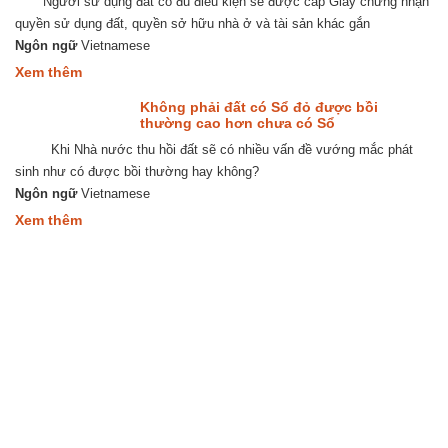
Người sử dụng đất có đủ điều kiện sẽ được cấp Giấy chứng nhận
đất
của
quyền sử dụng đất, quyền sở hữu nhà ở và tài sản khác gắn
con
Ngôn ngữ
Vietnamese
chưa
thành
about
Xem thêm
niên
Người
không
chưa
Không phải đất có Sổ đỏ được bồi
?
thành
thường cao hơn chưa có Sổ
niên
Khi Nhà nước thu hồi đất sẽ có nhiều vấn đề vướng mắc phát
có
được
sinh như có được bồi thường hay không?
đứng
Ngôn ngữ
Vietnamese
tên
Giấy
about
Xem thêm
chứng
Không
nhận
phải
quyền
đất
sử
có
dụng
Sổ
đất
đỏ
?
được
bồi
thường
cao
hơn
chưa
có
Sổ