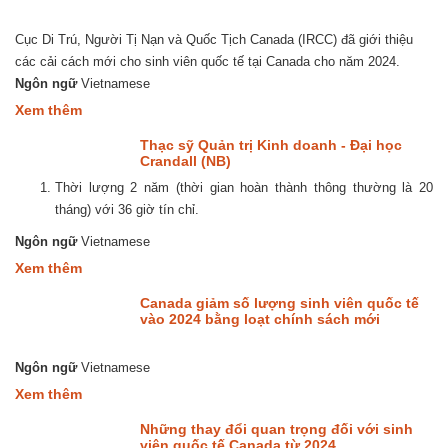
viên
khẩu
quốc
đường
tế
bộ
Cục Di Trú, Người Tị Nạn và Quốc Tịch Canada (IRCC) đã giới thiệu
rung
các cải cách mới cho sinh viên quốc tế tại Canada cho năm 2024.
chuyển
hệ
Ngôn ngữ
Vietnamese
thống
about
Xem thêm
nhập
Chương
cư
trình
Canada
Thạc sỹ Quản trị Kinh doanh - Đại học
Thạc
Crandall (NB)
sỹ
Thời lượng 2 năm (thời gian hoàn thành thông thường là 20
Canada
với
tháng) với 36 giờ tín chỉ.
Giấy
phép
Ngôn ngữ
Vietnamese
lao
about
Xem thêm
động
Thạc
3
sỹ
năm
Canada giảm số lượng sinh viên quốc tế
Quản
vào 2024 bằng loạt chính sách mới
trị
Kinh
doanh
Ngôn ngữ
Vietnamese
-
about
Xem thêm
Đại
Canada
học
giảm
Crandall
Những thay đổi quan trọng đối với sinh
số
(NB)
viên quốc tế Canada từ 2024