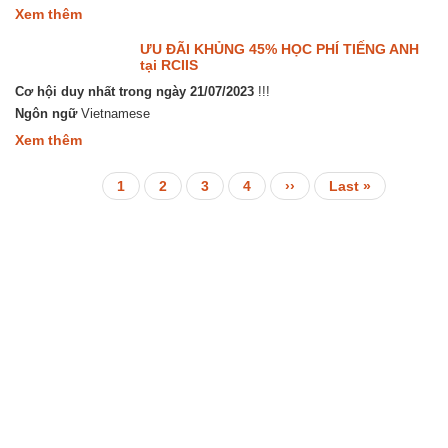
“DU
about
Xem thêm
HỌC
Giáo
CANADA
dục
ƯU ĐÃI KHỦNG 45% HỌC PHÍ TIẾNG ANH
BẬC
Đại
tại RCIIS
TRUNG
học
HỌC”
Cơ hội duy nhất trong ngày 21/07/2023
và
!!!
sau
Ngôn ngữ
Vietnamese
Đại
about
Xem thêm
học
ƯU
tại
ĐÃI
Canada
KHỦNG
Trang
1
Trang
2
Trang
3
Trang
4
Next
››
Last
Last »
Pagination
45%
page
page
HỌC
PHÍ
TIẾNG
ANH
tại
RCIIS
Hà Nội (Trụ sở chính): 0909466628