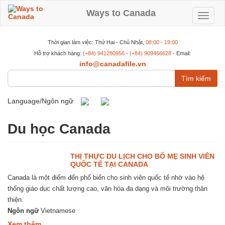
Nhảy
đến
Ways to Canada
Toggle
nội
dung
navigat
Thời gian làm việc: Thứ Hai - Chủ Nhật,
08:00 - 19:00
Hỗ trợ khách hàng:
(+84) 941280956 - (+84) 909466628 -
Email:
info@canadafile.vn
Tìm
kiếm
Language/Ngôn ngữ
Du học Canada
THỊ THỰC DU LỊCH CHO BỐ MẸ SINH VIÊN
QUỐC TẾ TẠI CANADA
Canada là một điểm đến phổ biến cho sinh viên quốc tế nhờ vào hệ
thống giáo dục chất lượng cao, văn hóa đa dạng và môi trường thân
thiện.
Ngôn ngữ
Vietnamese
about
Xem thêm