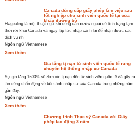
THỊ
THỰC
Canada dừng cấp giấy phép làm việc sau
DU
tốt nghiệp cho sinh viên quốc tế tại cửa
LỊCH
khẩu đường bộ
Flagpoling là một thuật ngữ khi công dân nước ngoài có tình trạng tạm
CHO
BỐ
thời rời khỏi Canada và ngay lập tức nhập cảnh lại để nhận được các
MẸ
dịch vụ nh
SINH
VIÊN
Ngôn ngữ
Vietnamese
QUỐC
about
Xem thêm
TẾ
Canada
TẠI
dừng
Gia tăng tị nạn từ sinh viên quốc tế rung
CANADA
cấp
chuyển hệ thống nhập cư Canada
giấy
Sự gia tăng 1500% số đơn xin tị nạn đến từ sinh viên quốc tế đã gây ra
phép
làm
làn sóng chấn động về bối cảnh nhập cư của Canada trong những năm
việc
gần đây.
sau
tốt
Ngôn ngữ
Vietnamese
nghiệp
about
Xem thêm
cho
Gia
sinh
tăng
Chương trình Thạc sỹ Canada với Giấy
viên
tị
phép lao động 3 năm
quốc
nạn
tế
từ
tại
sinh
cửa