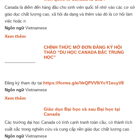
lượng
Canada là điểm đến hàng đầu cho sinh viên quốc tế nhờ vào các cơ sở
sinh
viên
giáo dục chất lượng cao, xã hội đa dạng và thêm vào đó là cơ hội làm
quốc
việc hoặc n
tế
vào
Ngôn ngữ
Vietnamese
2024
about
Xem thêm
bằng
Những
loạt
thay
CHÍNH THỨC MỞ ĐƠN ĐĂNG KÝ HỘI
chính
đổi
THẢO “DU HỌC CANADA BẬC TRUNG
sách
quan
HỌC”
mới
______________
trọng
đối
với
sinh
viên
https://forms.gle/VeQPVV9iYcY1ecyV8
Đăng ký tham dự tại:
quốc
Ngôn ngữ
Vietnamese
tế
Canada
about
Xem thêm
từ
CHÍNH
2024
THỨC
Giáo dục Đại học và sau Đại học tại
MỞ
Canada
ĐƠN
Các trường đại học Canada có tính cạnh tranh toàn cầu, có thành tích
ĐĂNG
KÝ
xuất sắc trong nghiên cứu và cung cấp nền giáo dục chất lượng cao.
HỘI
Ngôn ngữ
Vietnamese
THẢO