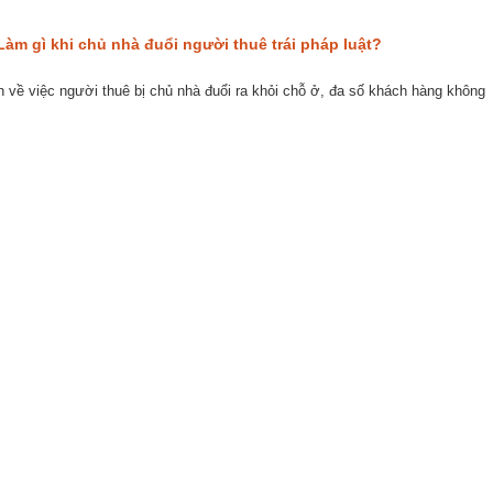
Làm gì khi chủ nhà đuổi người thuê trái pháp luật?
 về việc người thuê bị chủ nhà đuổi ra khỏi chỗ ở, đa số khách hàng không
i (Trụ sở chính): 0909466628
Disc
info
A, tầng 7, tòa tháp văn phòng Charmvit Tower, 117 Trần Duy Hưng,
cons
g Trung Hòa, quận Cầu Giấy.
spec