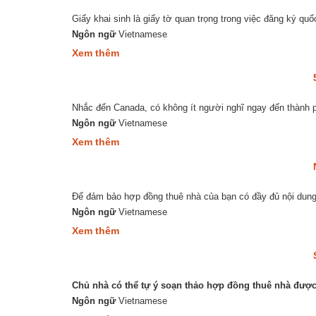
hiện
Giấy khai sinh là giấy tờ quan trọng trong việc đăng ký quốc
giao
dịch
Ngôn ngữ
Vietnamese
bất
about
Xem thêm
động
Thủ
sản
tục
tại
đăng
Việt
ký
Nam
Nhắc đến Canada, có không ít người nghĩ ngay đến thành p
khai
sinh
Ngôn ngữ
Vietnamese
cho
about
Xem thêm
trẻ
5
em
lý
Việt
do
Nam
nên
tại
Để đảm bảo hợp đồng thuê nhà của bạn có đầy đủ nội dung t
mua
Canada
nhà
Ngôn ngữ
Vietnamese
ở
about
Xem thêm
Ottawa
Những
điểm
cần
lưu
Chủ nhà có thể tự ý soạn thảo hợp đồng thuê nhà đượ
ý
trong
Ngôn ngữ
Vietnamese
Hợp