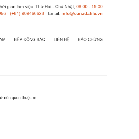
hời gian làm việc: Thứ Hai - Chủ Nhật,
08:00 - 19:00
956 - (+84) 909466628 -
Email:
info@canadafile.vn
NAM
BẾP ĐỒNG BÀO
LIÊN HỆ
BẢO CHỨNG
trở nên quen thuộc m