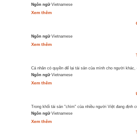
trọn
Ngôn ngữ
Vietnamese
gói
about
Xem thêm
nhanh
Promotion
nhất
Đặc
Canada
Biệt
-
Ngôn ngữ
Vietnamese
Đón
Quốc
about
Xem thêm
Khánh
Quốc
cùng
tịch
Ways
cho
to
trẻ
Canada
Cá nhân có quyền để lại tài sản của mình cho người khác
em
sinh
Ngôn ngữ
Vietnamese
ra
about
Xem thêm
ngoài
Từ
Canada
chối
nhận
di
Trong khối tài sản "chìm" của nhiều người Việt đang định cư
sản
thừa
Ngôn ngữ
Vietnamese
kế
about
Xem thêm
tại
Ủy
Việt
quyền
Nam
thực