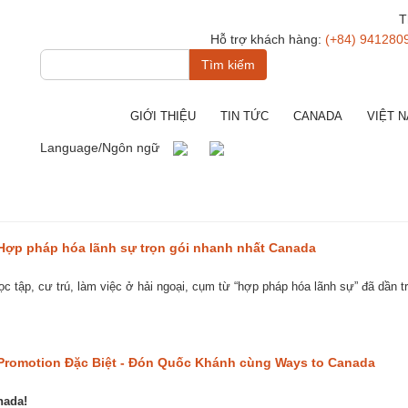
T
Hỗ trợ khách hàng:
(+84) 941280
Tìm
kiếm
GIỚI THIỆU
TIN TỨC
CANADA
VIỆT 
Language/Ngôn ngữ
Hợp pháp hóa lãnh sự trọn gói nhanh nhất Canada
c tập, cư trú, làm việc ở hải ngoại, cụm từ “hợp pháp hóa lãnh sự” đã dần 
Promotion Đặc Biệt - Đón Quốc Khánh cùng Ways to Canada
nada!