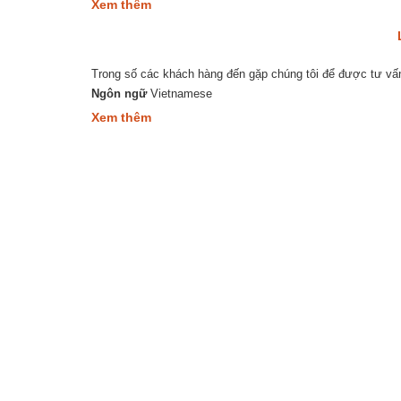
about
Xem thêm
đồng
Sử
thuê
dụng
nhà
mẫu
ở
Hợp
Ontario
Trong số các khách hàng đến gặp chúng tôi để được tư vấn
đồng
thuê
Ngôn ngữ
Vietnamese
nhà
about
Xem thêm
tiêu
Làm
chuẩn
gì
khi
chủ
nhà
đuổi
người
thuê
trái
pháp
luật?
Hà Nộ
14-15
phườn