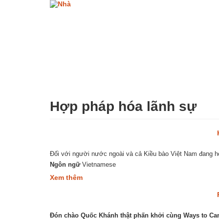
Nhảy
đến
nội
dung
Hợp pháp hóa lãnh sự
Đối với người nước ngoài và cả Kiều bào Việt Nam đang họ
Ngôn ngữ
Vietnamese
about
Xem thêm
Hợp
pháp
hóa
lãnh
Đón chào Quốc Khánh thật phấn khởi cùng Ways to Ca
sự