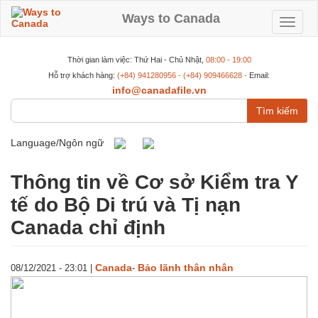
Nhảy
đến
Ways to Canada
Toggle
nội
dung
navigat
Thời gian làm việc: Thứ Hai - Chủ Nhật,
08:00 - 19:00
Hỗ trợ khách hàng:
(+84) 941280956 - (+84) 909466628 -
Email:
info@canadafile.vn
Tìm
kiếm
Language/Ngôn ngữ
Thông tin về Cơ sở Kiểm tra Y
tế do Bộ Di trú và Tị nạn
Canada chỉ định
Canada
Bảo lãnh thân nhân
08/12/2021 - 23:01
|
-