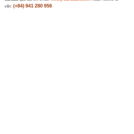
(+84) 941 280 956
vấn:
Hà Nội (Trụ sở chính): 0909466628
14-15A, tầng 7, tòa tháp văn phòng Charmvit Tower, 117 Trần Duy
Hưng, phường Trung Hòa, quận Cầu Giấy.
Tp. Hồ Chí Minh: 0941280956
Vincom Đồng Khởi, 72 Lê Thánh Tôn, phường Bến Nghé, Quận 1
Vancouver: (+1) 236 237 0790
#1502-13350 Central Avenue, Surrey, BC V3T 0S1